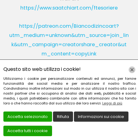
https://www.saatchiart.com/ftesoriere
https://patreon.com/Biancodizincoart?
utm_medium=unknown&utm_source=join_lin
k&utm_campaign=creatorshare_creator&ut
m_content=copyLink
Questo sito web utilizza i cookie!
Utilizziamo i cookie per personalizzare contenuti ed annunci, per fornire
Instagram
Linkedin
funzionalità dei social media e per analizzare il nostro traffico.
Condividiamo inoltre informazioni sul modo in cui utilizza il nostro sito con i
nostri partner che si occupano di analisi dei dati web, pubblicità e social
YouTube
Patreon
media, i quali potrebbero combinarle con altre informazioni che ha fornito
loro o che hanno raccolto dal suo utilizzo dei loro servizi.
Leggi di più
Accetta selezionato
Rifiuta
Informazioni sui cookie
Accetta tutti i cookie
Creato da
Local Web – Agenzia Web Marketing Milan