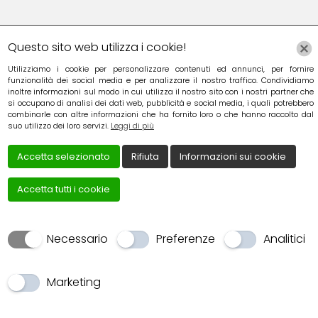
Instagram
Linkedin
Questo sito web utilizza i cookie!
Utilizziamo i cookie per personalizzare contenuti ed annunci, per fornire
YouTube
Patreon
funzionalità dei social media e per analizzare il nostro traffico. Condividiamo
inoltre informazioni sul modo in cui utilizza il nostro sito con i nostri partner che
si occupano di analisi dei dati web, pubblicità e social media, i quali potrebbero
combinarle con altre informazioni che ha fornito loro o che hanno raccolto dal
suo utilizzo dei loro servizi.
Leggi di più
Accetta selezionato
Rifiuta
Informazioni sui cookie
Creato da
Local Web – Agenzia Web Marketing Milan
Accetta tutti i cookie
Copyrights © 2022 TESORIERE FRANCESCA - P. IVA
TSRFNC73C55G273F | Tutti i diritti riservati.
Cookie Policy
|
Privacy Policy
Necessario
Preferenze
Analitici
Marketing