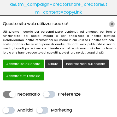
k&utm_campaign=creatorshare_creator&ut
m_content=copyLink
Questo sito web utilizza i cookie!
Utilizziamo i cookie per personalizzare contenuti ed annunci, per fornire
Instagram
Linkedin
funzionalità dei social media e per analizzare il nostro traffico.
Condividiamo inoltre informazioni sul modo in cui utilizza il nostro sito con i
nostri partner che si occupano di analisi dei dati web, pubblicità e social
YouTube
Patreon
media, i quali potrebbero combinarle con altre informazioni che ha fornito
loro o che hanno raccolto dal suo utilizzo dei loro servizi.
Leggi di più
Accetta selezionato
Rifiuta
Informazioni sui cookie
Accetta tutti i cookie
Creato da
Local Web – Agenzia Web Marketing Milan
Copyrights © 2022 TESORIERE FRANCESCA - P. IVA
Necessario
Preferenze
TSRFNC73C55G273F | Tutti i diritti riservati.
Cookie Policy
|
Privacy Policy
Analitici
Marketing