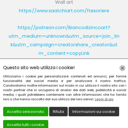
Wall art
https://www.saatchiart.com/ftesoriere
https://patreon.com/Biancodizincoart?
utm_medium=unknown&utm_source=join_lin
k&utm_campaign=creatorshare_creator&ut
m_content=copyLink
Questo sito web utilizza i cookie!
Utilizziamo i cookie per personalizzare contenuti ed annunci, per fornire
Instagram
Linkedin
funzionalità dei social media e per analizzare il nostro traffico.
Condividiamo inoltre informazioni sul modo in cui utilizza il nostro sito con i
nostri partner che si occupano di analisi dei dati web, pubblicità e social
YouTube
Patreon
media, i quali potrebbero combinarle con altre informazioni che ha fornito
loro o che hanno raccolto dal suo utilizzo dei loro servizi.
Leggi di più
Accetta selezionato
Rifiuta
Informazioni sui cookie
Accetta tutti i cookie