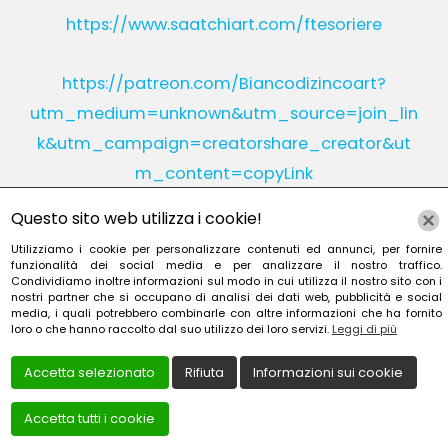
https://www.saatchiart.com/ftesoriere
https://patreon.com/Biancodizincoart?
utm_medium=unknown&utm_source=join_lin
k&utm_campaign=creatorshare_creator&ut
m_content=copyLink
Questo sito web utilizza i cookie!
Utilizziamo i cookie per personalizzare contenuti ed annunci, per fornire
Instagram
Linkedin
funzionalità dei social media e per analizzare il nostro traffico.
Condividiamo inoltre informazioni sul modo in cui utilizza il nostro sito con i
nostri partner che si occupano di analisi dei dati web, pubblicità e social
YouTube
Patreon
media, i quali potrebbero combinarle con altre informazioni che ha fornito
loro o che hanno raccolto dal suo utilizzo dei loro servizi.
Leggi di più
Accetta selezionato
Rifiuta
Informazioni sui cookie
Accetta tutti i cookie
Creato da
Local Web – Agenzia Web Marketing Milan