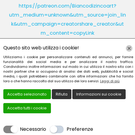
https://patreon.com/Biancodizincoart?
utm_medium=unknown&utm_source=join_lin
k&utm_campaign=creatorshare_creator&ut
m_content=copyLink
Questo sito web utilizza i cookie!
Utilizziamo i cookie per personalizzare contenuti ed annunci, per fornire
Instagram
Linkedin
funzionalità dei social media e per analizzare il nostro traffico.
Condividiamo inoltre informazioni sul modo in cui utilizza il nostro sito con i
nostri partner che si occupano di analisi dei dati web, pubblicità e social
YouTube
Patreon
media, i quali potrebbero combinarle con altre informazioni che ha fornito
loro o che hanno raccolto dal suo utilizzo dei loro servizi.
Leggi di più
Accetta selezionato
Rifiuta
Informazioni sui cookie
Accetta tutti i cookie
Creato da
Local Web – Agenzia Web Marketing Milan
Copyrights © 2022 TESORIERE FRANCESCA - P. IVA
Necessario
Preferenze
TSRFNC73C55G273F | Tutti i diritti riservati.