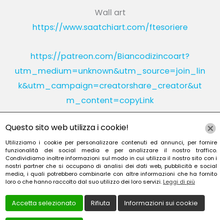
Wall art
https://www.saatchiart.com/ftesoriere
https://patreon.com/Biancodizincoart?
utm_medium=unknown&utm_source=join_lin
k&utm_campaign=creatorshare_creator&ut
m_content=copyLink
Questo sito web utilizza i cookie!
Instagram
Linkedin
Utilizziamo i cookie per personalizzare contenuti ed annunci, per fornire
funzionalità dei social media e per analizzare il nostro traffico.
Condividiamo inoltre informazioni sul modo in cui utilizza il nostro sito con i
YouTube
Patreon
nostri partner che si occupano di analisi dei dati web, pubblicità e social
media, i quali potrebbero combinarle con altre informazioni che ha fornito
loro o che hanno raccolto dal suo utilizzo dei loro servizi.
Leggi di più
Accetta selezionato
Rifiuta
Informazioni sui cookie