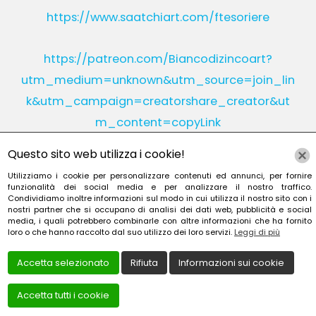
https://www.saatchiart.com/ftesoriere
https://patreon.com/Biancodizincoart?
utm_medium=unknown&utm_source=join_lin
k&utm_campaign=creatorshare_creator&ut
m_content=copyLink
Questo sito web utilizza i cookie!
Utilizziamo i cookie per personalizzare contenuti ed annunci, per fornire
Instagram
Linkedin
funzionalità dei social media e per analizzare il nostro traffico.
Condividiamo inoltre informazioni sul modo in cui utilizza il nostro sito con i
nostri partner che si occupano di analisi dei dati web, pubblicità e social
YouTube
Patreon
media, i quali potrebbero combinarle con altre informazioni che ha fornito
loro o che hanno raccolto dal suo utilizzo dei loro servizi.
Leggi di più
Accetta selezionato
Rifiuta
Informazioni sui cookie
Accetta tutti i cookie
Creato da
Local Web – Agenzia Web Marketing Milan