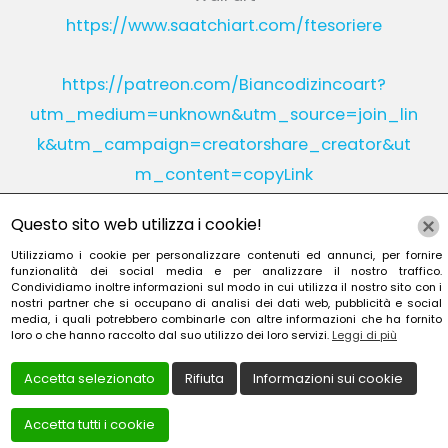
https://www.saatchiart.com/ftesoriere
https://patreon.com/Biancodizincoart?
utm_medium=unknown&utm_source=join_lin
k&utm_campaign=creatorshare_creator&ut
m_content=copyLink
Questo sito web utilizza i cookie!
Utilizziamo i cookie per personalizzare contenuti ed annunci, per fornire
Instagram
Linkedin
funzionalità dei social media e per analizzare il nostro traffico.
Condividiamo inoltre informazioni sul modo in cui utilizza il nostro sito con i
nostri partner che si occupano di analisi dei dati web, pubblicità e social
YouTube
Patreon
media, i quali potrebbero combinarle con altre informazioni che ha fornito
loro o che hanno raccolto dal suo utilizzo dei loro servizi.
Leggi di più
Accetta selezionato
Rifiuta
Informazioni sui cookie
Accetta tutti i cookie
Creato da
Local Web – Agenzia Web Marketing Milan