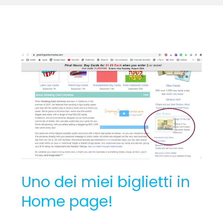
Uno
dei
miei
biglietti
in
Home
page!
Uno dei miei biglietti in
Home page!