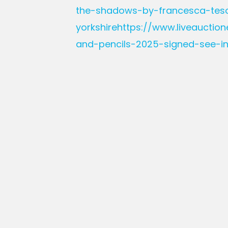
the-shadows-by-francesca-tesor
yorkshirehttps://www.liveaucti
and-pencils-2025-signed-see-ind