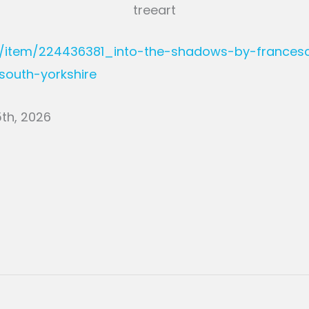
treeart
m/item/224436381_into-the-shadows-by-francesc
south-yorkshire
5th, 2026