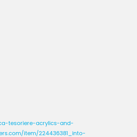
a-tesoriere-acrylics-and-
neers.com/item/224436381_into-