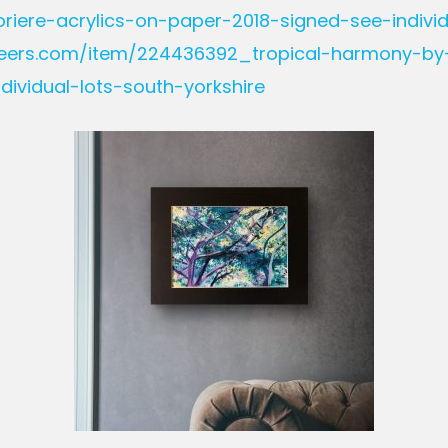
iere-acrylics-on-paper-2018-signed-see-individ
oneers.com/item/224436392_tropical-harmony-by-
ividual-lots-south-yorkshire