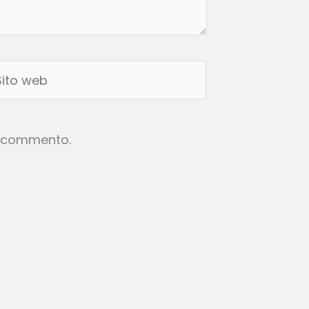
to
eb
he commento.