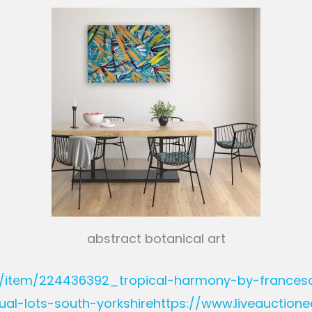
abstract botanical art
m/item/224436392_tropical-harmony-by-francesc
ual-lots-south-yorkshirehttps://www.liveauctio