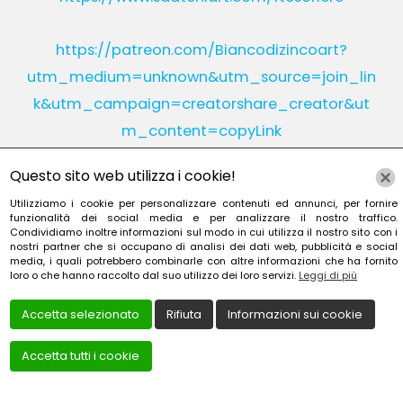
https://patreon.com/Biancodizincoart?
utm_medium=unknown&utm_source=join_lin
k&utm_campaign=creatorshare_creator&ut
m_content=copyLink
Questo sito web utilizza i cookie!
Utilizziamo i cookie per personalizzare contenuti ed annunci, per fornire
Instagram
Linkedin
funzionalità dei social media e per analizzare il nostro traffico.
Condividiamo inoltre informazioni sul modo in cui utilizza il nostro sito con i
nostri partner che si occupano di analisi dei dati web, pubblicità e social
YouTube
Patreon
media, i quali potrebbero combinarle con altre informazioni che ha fornito
loro o che hanno raccolto dal suo utilizzo dei loro servizi.
Leggi di più
Accetta selezionato
Rifiuta
Informazioni sui cookie
Accetta tutti i cookie
Creato da
Local Web – Agenzia Web Marketing Milan
Copyrights © 2022 TESORIERE FRANCESCA - P. IVA