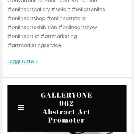
#buyartonline #onlineart #artonline
#onlineartgallery #sellart #sellartonline
#onlineartshop #onlineartstore
#onlineartexhibition #onlineartshow
#onlineartist #artmarketing
#artmarketingservice
Leggi tutto »
Current
3D
virtual
Exhibit
–