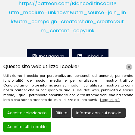
https://patreon.com/Biancodizincoart?
utm_medium=unknown&utm_source=join_lin
k&utm_campaign=creatorshare_creator&ut
m_content=copyLink
Instagram
Linkedin
Questo sito web utilizza i cookie!
YouTube
Patreon
Utilizziamo i cookie per personalizzare contenuti ed annunci, per fornire
funzionalità dei social media e per analizzare il nostro traffico.
Condividiamo inoltre informazioni sul modo in cui utilizza il nostro sito con i
nostri partner che si occupano di analisi dei dati web, pubblicità e social
media, i quali potrebbero combinarle con altre informazioni che ha fornito
loro o che hanno raccolto dal suo utilizzo dei loro servizi.
Leggi di più
Creato da
Local Web – Agenzia Web Marketing Milan
Accetta selezionato
Rifiuta
Informazioni sui cookie
Copyrights © 2022 TESORIERE FRANCESCA - P. IVA
Accetta tutti i cookie
TSRFNC73C55G273F | Tutti i diritti riservati.