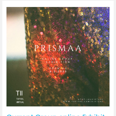
Current
Group
online
Exhibit
–
2023