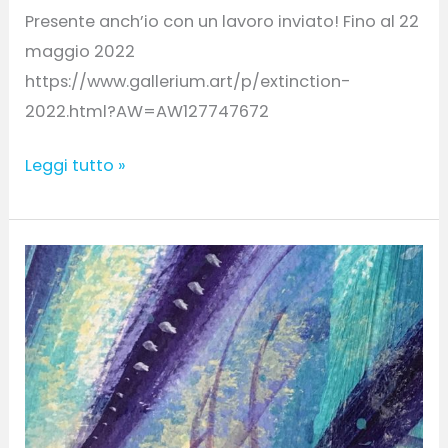
Presente anch’io con un lavoro inviato! Fino al 22
maggio 2022
https://www.gallerium.art/p/extinction-
2022.html?AW=AW127747672
Leggi tutto »
Nuovo
canale
su
SaatchiArt.com