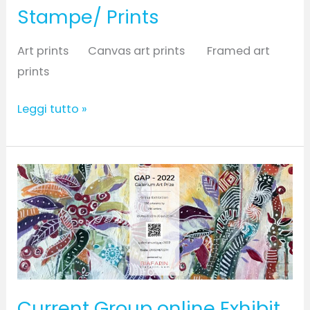
Stampe/ Prints
Art prints Canvas art prints Framed art
prints
Leggi tutto »
Current
Group
online
Exhibit
–
2022
Current Group online Exhibit