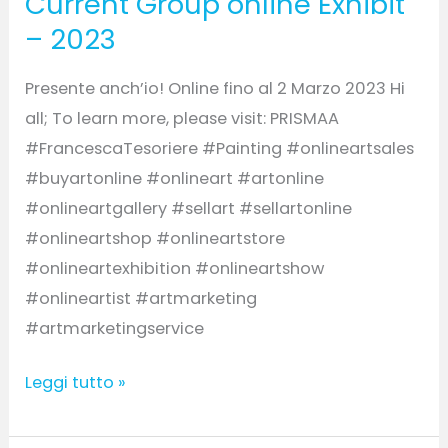
Current Group online Exhibit
– 2023
Presente anch’io! Online fino al 2 Marzo 2023 Hi
all; To learn more, please visit: PRISMAA
#FrancescaTesoriere #Painting #onlineartsales
#buyartonline #onlineart #artonline
#onlineartgallery #sellart #sellartonline
#onlineartshop #onlineartstore
#onlineartexhibition #onlineartshow
#onlineartist #artmarketing
#artmarketingservice
Leggi tutto »