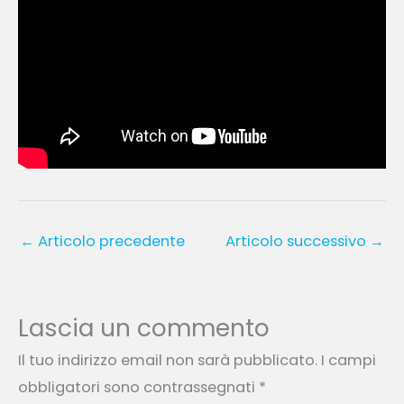
←
Articolo precedente
Articolo successivo
→
Lascia un commento
Il tuo indirizzo email non sarà pubblicato.
I campi
obbligatori sono contrassegnati
*