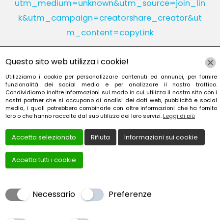
utm_medium=unknown&utm_source=join_lin
k&utm_campaign=creatorshare_creator&ut
m_content=copyLink
Questo sito web utilizza i cookie!
Instagram
Linkedin
Utilizziamo i cookie per personalizzare contenuti ed annunci, per fornire
funzionalità dei social media e per analizzare il nostro traffico.
Condividiamo inoltre informazioni sul modo in cui utilizza il nostro sito con i
YouTube
Patreon
nostri partner che si occupano di analisi dei dati web, pubblicità e social
media, i quali potrebbero combinarle con altre informazioni che ha fornito
loro o che hanno raccolto dal suo utilizzo dei loro servizi.
Leggi di più
Accetta selezionato
Rifiuta
Informazioni sui cookie
Accetta tutti i cookie
Creato da
Local Web – Agenzia Web Marketing Milan
Copyrights © 2022 TESORIERE FRANCESCA - P. IVA
Necessario
Preferenze
TSRFNC73C55G273F | Tutti i diritti riservati.
Cookie Policy
|
Privacy Policy