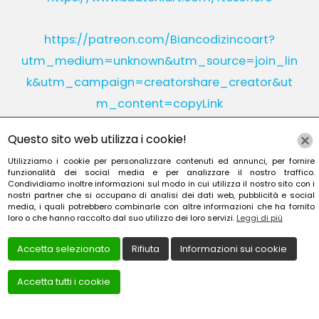
https://patreon.com/Biancodizincoart?
utm_medium=unknown&utm_source=join_lin
k&utm_campaign=creatorshare_creator&ut
m_content=copyLink
Questo sito web utilizza i cookie!
Utilizziamo i cookie per personalizzare contenuti ed annunci, per fornire
Instagram
Linkedin
funzionalità dei social media e per analizzare il nostro traffico.
Condividiamo inoltre informazioni sul modo in cui utilizza il nostro sito con i
nostri partner che si occupano di analisi dei dati web, pubblicità e social
YouTube
Patreon
media, i quali potrebbero combinarle con altre informazioni che ha fornito
loro o che hanno raccolto dal suo utilizzo dei loro servizi.
Leggi di più
Accetta selezionato
Rifiuta
Informazioni sui cookie
Accetta tutti i cookie
Creato da
Local Web – Agenzia Web Marketing Milan
Copyrights © 2022 TESORIERE FRANCESCA - P. IVA