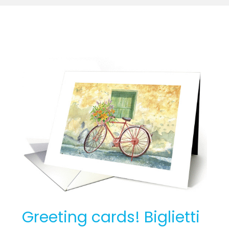
Greeting
cards!
Biglietti
d’auguri
Greeting cards! Biglietti