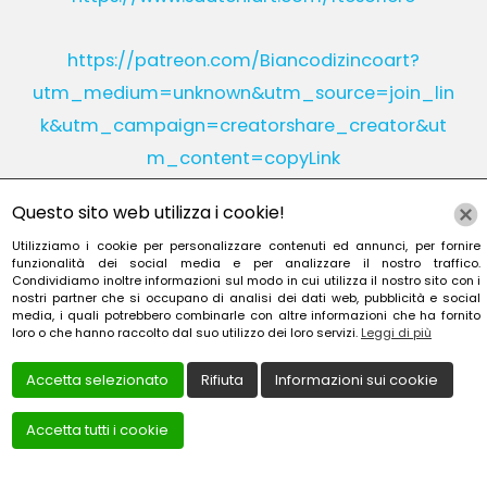
https://patreon.com/Biancodizincoart?
utm_medium=unknown&utm_source=join_lin
k&utm_campaign=creatorshare_creator&ut
m_content=copyLink
Questo sito web utilizza i cookie!
Utilizziamo i cookie per personalizzare contenuti ed annunci, per fornire
Instagram
Linkedin
funzionalità dei social media e per analizzare il nostro traffico.
Condividiamo inoltre informazioni sul modo in cui utilizza il nostro sito con i
nostri partner che si occupano di analisi dei dati web, pubblicità e social
YouTube
Patreon
media, i quali potrebbero combinarle con altre informazioni che ha fornito
loro o che hanno raccolto dal suo utilizzo dei loro servizi.
Leggi di più
Accetta selezionato
Rifiuta
Informazioni sui cookie
Accetta tutti i cookie
Creato da
Local Web – Agenzia Web Marketing Milan
Copyrights © 2022 TESORIERE FRANCESCA - P. IVA