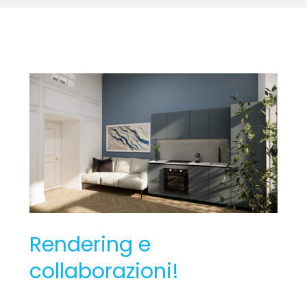
Rendering
e
collaborazioni!
Rendering e
collaborazioni!