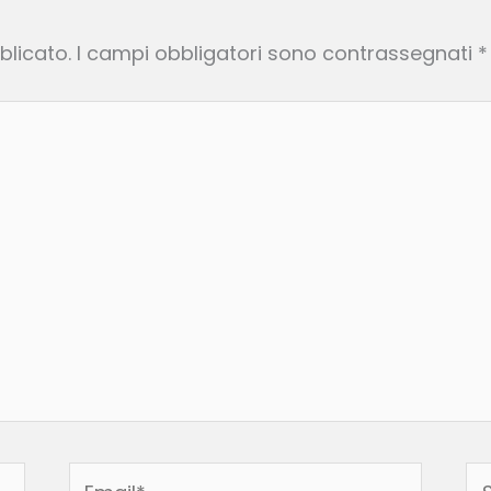
o
blicato.
I campi obbligatori sono contrassegnati
*
Email*
Si