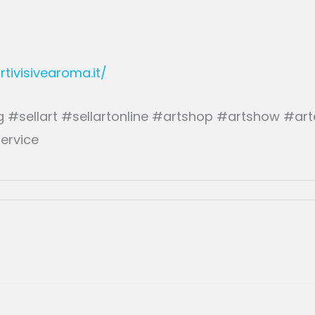
rtivisivearoma.it/
#sellart #sellartonline #artshop #artshow #artex
ervice