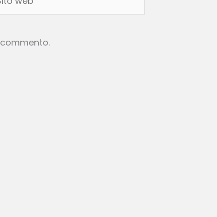
eb
he commento.