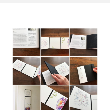
Arthink
book