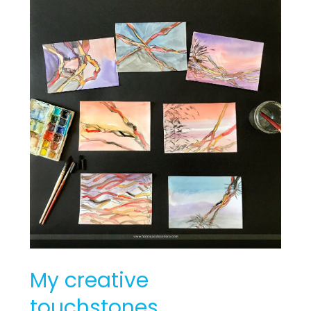
My
creative
touchstones
My creative
touchstones