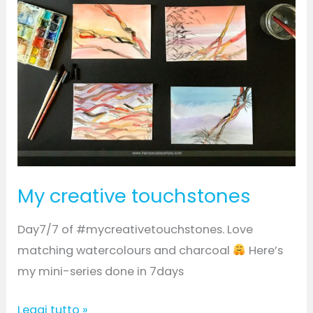
My creative touchstones
Day7/7 of #mycreativetouchstones. Love
matching watercolours and charcoal
Here’s
my mini-series done in 7days
Leggi tutto »